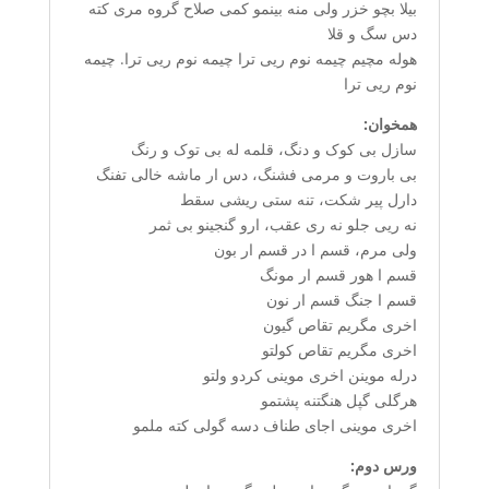
بیلا بچو خزر ولی منه بینمو کمی صلاح گروه مری کته
دس سگ و قلا
هوله مچیم چیمه نوم ریی ترا چیمه نوم ریی ترا. چیمه
نوم ریی ترا
همخوان:
سازل بی کوک و دنگ، قلمه له بی توک و رنگ
بی باروت و مرمی فشنگ، دس ار ماشه خالی تفنگ
دارل پیر شکت، تنه ستی ریشی سقط
نه ریی جلو نه ری عقب، ارو گنجینو بی ثمر
ولی مرم، قسم ا در قسم ار بون
قسم ا هور قسم ار مونگ
قسم ا جنگ قسم ار نون
اخری مگریم تقاص گیون
اخری مگریم تقاص کولتو
درله موینن اخری موینی کردو ولتو
هرگلی گپل هنگتنه پشتمو
اخری موینی اجای طناف دسه گولی کته ملمو
ورس دوم: