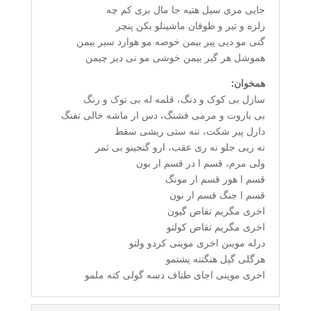
جایی مری سیل هتیه جا مال بری کم چه
زلزه و تیر و طوفان ماشینلو بکن پنچر
گنی مو دیی پیر بیمن خوصه مو هوارد سیر بیمن
هموشل هر گیر بیمن خوشی مو نی دیر چیمن
همخوان:
سازل بی کوک و دنگ، قلمه له بی توک و رنگ
بی باروت و مرمی فشنگ، دس ار ماشه خالی تفنگ
دارل پیر شکت، تنه ستی ریشی سقط
نه ریی جلو نه ری عقب، ارو گنجینو بی ثمر
ولی مرم، قسم ا در قسم ار بون
قسم ا هور قسم ار مونگ
قسم ا جنگ قسم ار نون
اخری مگریم تقاص گیون
اخری مگریم تقاص کولتو
درله موینن اخری موینی کردو ولتو
هرگلی گپل هنگتنه پشتمو
اخری موینی اجای طناف دسه گولی کته ملمو