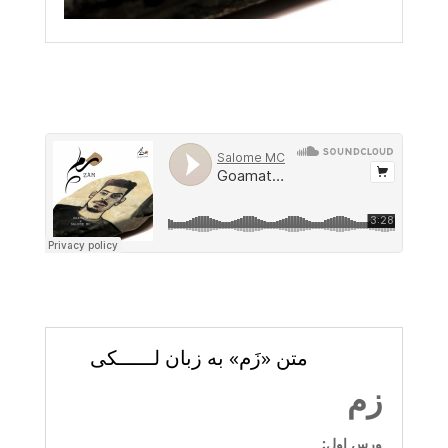
متن «زَم» به زبان لــــــکی
زم
ورس اول: