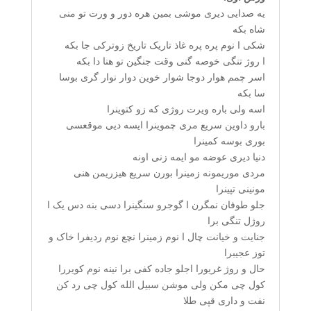
یه صدایی دیری موشی بمین هره دور و ورت تو منی
شاه بکه
شکی ا نوم پره پره غاذ تاریک تاریخ زوترکی جا بکه
ا روژ تنگی خوصه گنی وقت جنگین تو هنا دا بکه
اسر چمم هوار دوجا شوار خوین دوار نوار گری بوسا
سا بکه
اسه ولی باره ویرت روژی که زو کتوینرا
بارو داوین سریع مری چموینرا ایسه دیی موقعسی
بوری بوسه کمینرا
دنیا دیری عوضه مو ایمه زنی اونه
مردی موریمونه زمینرا بورن سریع هیزریمن هنی
مونینی تپینرا
جلو طوفان نمگرن ا گوجرو سنگینرا دسی بنه دس یک ا
روژل تنگی برا
جنایت و خیانت چال ا نوم زمینرا نچع نوم ردیفرا خاک و
توز عجیبرا
حال و روژ غریورا اجلو جاده کفی برا نینه نوم کویررا
کول چی مکن ولی موشن سبیل الله کول چی رد کن
نفت و داری قپی طلا