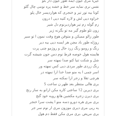
گیریا مری گیون ایمه طور گیون دار بلو
نفس نری نمایه سر خط و خشه پره نومی چال گلو
کونا بیه تور تیر و خنجری که هواردیسر خال پلو
خراوه دیی لش و لاره کتیه دیی ا درون
زم گوله زم تیر هواردیرنوم دل شیر
زون تلو طوم گیر مه تو بگرنه ژیر
طور زالو ممیکن و متوقن هوچ وقت نمون ا تو سیر
روژله طور باد مچن هر ایسه دیی بیه دیر
رنگ و رومو رنگ زرد حال و روژمو چنی پرت
هایمنه هول خوصه قرط نوم دس جون شیشه گرت
شل و شکت تنیا کتو صدا نمهته سر
رنگ زردی طور مردی دیی کس نمهته ور
اسر چمی ا یه منو صدا خدا ارا نمهته در
هرچی تقلا و زجر ارا نمکته سر
بری هالی منتظر بعد ظهر ن ساعت 5
بری دیرین 12 ساعتی کاره مکن ارانو به ساز رنج
بری دیرن زجره مکشین هانع رویه خود گنج
بری مری هره دورو دسه منو ا پشت سرا خنجر
یه ریی مری دیری موزون مری ار نوم سر جر
بری مریض .بری مری مکن فقط دم هول