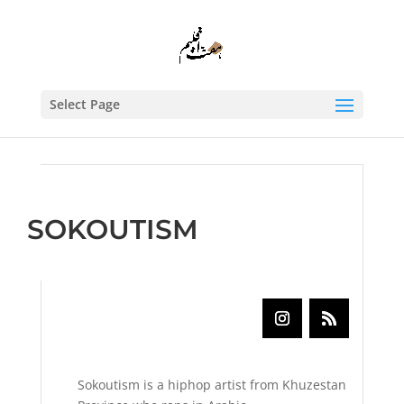
Select Page
SOKOUTISM
Sokoutism is a hiphop artist from Khuzestan