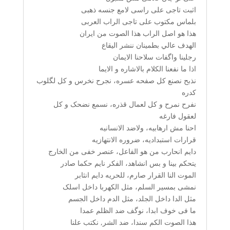
اثبت تاجی علی راسی لامع جنسه ذهبی
بلماس مکتوب علی تاجی الراب العربی
هذا هو اصل الراب هذا الصوت من ايران
الهدف عالي بطمینان ننشر الیقاع
رجلینا واگفات سلاحنا الایمان
اذا ما نفعنا الکلام بالاشاره و الایما
نذبح نصنع کل صفحه عسره، نجرح نخرس و کل لگلوب
کدره
نفرح نمرح و کل لعمال قذره، نسمع نضحک و کل
لعقول فارغه
احنا مش ارهابیه، ولاضد الانسانیه
قرارات استبدادیه، ضروره الانتهازیه
دایم انحارب من هو الفاعل، عنصر خفی من الخارج
یتحکم بینا و بس انشاهد، الفکر نایم حکما صادر
الموت النا القرار صارم، للحریه دایم انثابر
نمشی بمسیر السلم، مثل
الکهربا
داخل اسلک
مثل الدا داخل الجلد، مثل الدم داخل الجسم
ما فی خوف ابدا، نوگف ضد الظلم عمدا
هذا الصوت الکم سندا، ضد الشر, نکتب علنا