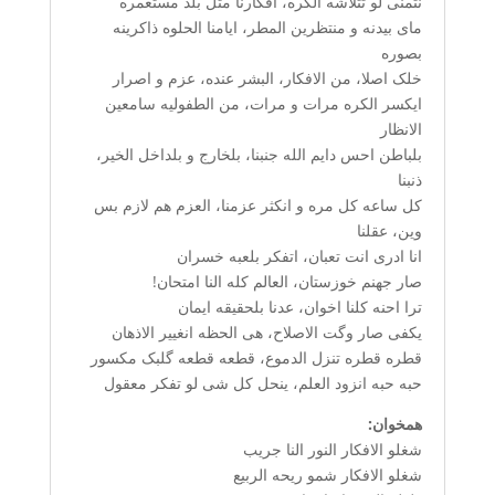
نتمنی لو تتلاشه الکره، افکارنا مثل بلد مستعمره
مای بیدنه و منتظرین المطر، ایامنا الحلوه ذاکرینه
بصوره
خلک اصلا، من الافکار، البشر عنده، عزم و اصرار
ایکسر الکره مرات و مرات، من الطفولیه سامعین
الانظار
بلباطن احس دایم الله جنبنا، بلخارج و بلداخل الخیر،
ذنبنا
کل ساعه کل مره و انکثر عزمنا، العزم هم لازم بس
وین، عقلنا
انا ادری انت تعبان، اتفکر بلعبه خسران
صار جهنم خوزستان، العالم کله النا امتحان!
ترا احنه کلنا اخوان، عدنا بلحقیقه ایمان
یکفی صار وگت الاصلاح، هی الحظه انغییر الاذهان
قطره قطره تنزل الدموع، قطعه قطعه گلبک مکسور
حبه حبه انزود العلم، ینحل کل شی لو تفکر معقول
همخوان:
شغلو الافکار النور النا جریب
شغلو الافکار شمو ریحه الربیع