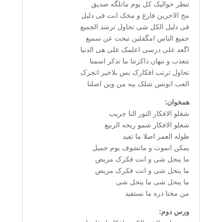
تنظر حوالیک کل یوم ماتلگه صدیق
مخ الاخرین فارغ و مخک انت فی دلیل
فی دلیل الکل شی تحاول ترشد الجمیع
جمیع الناس امگفلین تبحث عن سمیع
اگعد علی درسی اعلمک علی هی الدنیا
نتعذب و ننهان ذاکرتنا ما تذکر اسمنا
تحاول ترتب افکارک بس بلاخیر اتجرک
العب اتونس شلک بیه من وین اصلنا
همخوان:
شغلو الافکار النور النا جریب
شغلو الافکار شمو ریحه الربیع
طوله العمر اصلا ما تفید
یمکن انموت و مانشوف یوم جمیل
ما ینحل شی و انت فکرک مریض
ما ینحل شی و انت فکرک مریض
ما ینحل شی ما ینحل شی
من مخنا ذره ما نستفید
ورس دوم: