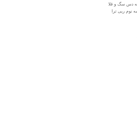
ته دس سگ و قلا
ه نوم ریی ترا