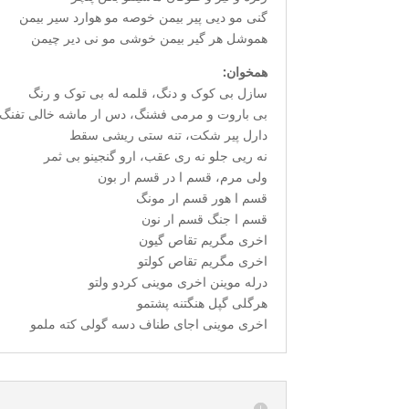
گنی مو دیی پیر بیمن خوصه مو هوارد سیر بیمن
هموشل هر گیر بیمن خوشی مو نی دیر چیمن
همخوان:
سازل بی کوک و دنگ، قلمه له بی توک و رنگ
بی باروت و مرمی فشنگ، دس ار ماشه خالی تفنگ
دارل پیر شکت، تنه ستی ریشی سقط
نه ریی جلو نه ری عقب، ارو گنجینو بی ثمر
ولی مرم، قسم ا در قسم ار بون
قسم ا هور قسم ار مونگ
قسم ا جنگ قسم ار نون
اخری مگریم تقاص گیون
اخری مگریم تقاص کولتو
درله موینن اخری موینی کردو ولتو
هرگلی گپل هنگتنه پشتمو
اخری موینی اجای طناف دسه گولی کته ملمو