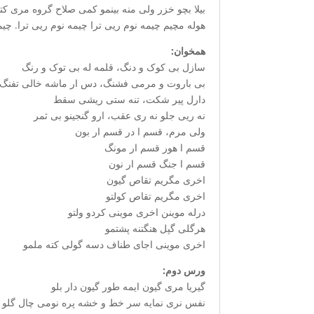
بیلا بچو خزر ولی منه بینمو کمی صلاح گروه مری ک
هوله مچیم چیمه نوم ریی ترا چیمه نوم ریی ترا. چیم
همخوان:
سازل بی کوک و دنگ، قلمه له بی توک و رنگ
بی باروت و مرمی فشنگ، دس ار ماشه خالی تفنگ
دارل پیر شکت، تنه ستی ریشی سقط
نه ریی جلو نه ری عقب، ارو گنجینو بی ثمر
ولی مرم، قسم ا در قسم ار بون
قسم ا هور قسم ار مونگ
قسم ا جنگ قسم ار نون
اخری مگریم تقاص گیون
اخری مگریم تقاص کولتو
درله موینن اخری موینی کردو ولتو
هرگلی گپل هنگتنه پشتمو
اخری موینی اجای طناف دسه گولی کته ملمو
ورس دوم:
گیریا مری گیون ایمه طور گیون دار بلو
نفس نری نمایه سر خط و خشه پره نومی چال گلو