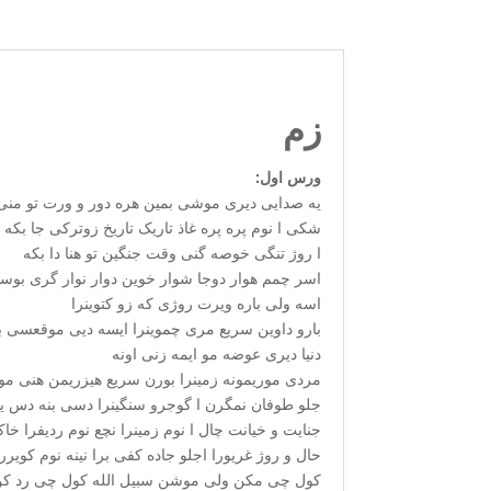
زم
ورس اول:
یه صدایی دیری موشی بمین هره دور و ورت تو منی
شکی ا نوم پره پره غاذ تاریک تاریخ زوترکی جا بکه
ا روژ تنگی خوصه گنی وقت جنگین تو هنا دا بکه
اسر چمم هوار دوجا شوار خوین دوار نوار گری بوسا
اسه ولی باره ویرت روژی که زو کتوینرا
بارو داوین سریع مری چموینرا ایسه دیی موقعسی ب
دنیا دیری عوضه مو ایمه زنی اونه
مردی موریمونه زمینرا بورن سریع هیزریمن هنی مونی
جلو طوفان نمگرن ا گوجرو سنگینرا دسی بنه دس یک
جنایت و خیانت چال ا نوم زمینرا نچع نوم ردیفرا خاک
حال و روژ غریورا اجلو جاده کفی برا نینه نوم کویررا
کول چی مکن ولی موشن سبیل الله کول چی رد کن 