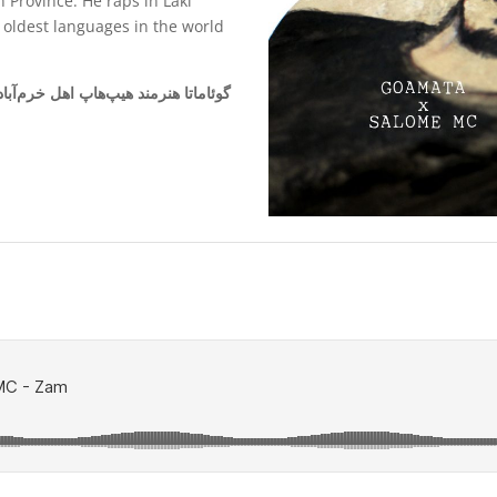
 Province. He raps in Laki
 oldest languages in the world
گوئاماتا هنرمند هیپ‌هاپ اهل خرم‌آبا