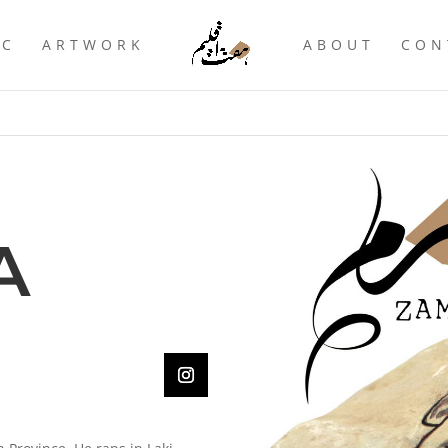
IC
ARTWORK
ABOUT
CON
A