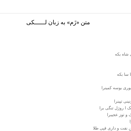
متن «زَم» به زبان لــــــکی
 شاه بکه
 سا بکه
وری بوسه کمینرا
نی تپینرا
 ا روژل تنگی برا
 و توز عجیبرا
نفت و داری قپی طلا