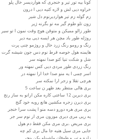
کونا بیه تور تیر و خنجری که هواردیسر خال پلو
خراوه دیی لش و لاره کتیه دیی ا درون
زم گوله زم تیر هواردیرنوم دل شیر
زون تلو طوم گیر مه تو بگرنه ژیر
طور زالو ممیکن و متوقن هوچ وقت نمون ا تو سیر
روژله طور باد مچن هر ایسه دیی بیه دیر
رنگ و رومو رنگ زرد حال و روژمو چنی پرت
هایمنه هول خوصه قرط نوم دس جون شیشه گرت
شل و شکت تنیا کتو صدا نمهته سر
رنگ زردی طور مردی دیی کس نمهته ور
اسر چمی ا یه منو صدا خدا ارا نمهته در
هرچی تقلا و زجر ارا نمکته سر
بری هالی منتظر بعد ظهر ن ساعت 5
بری دیرین 12 ساعتی کاره مکن ارانو به ساز رنج
بری دیرن زجره مکشین هانع رویه خود گنج
بری مری هره دورو دسه منو ا پشت سرا خنجر
یه ریی مری دیری موزون مری ار نوم سر جر
بری مریض .بری مری مکن فقط دم هول
جایی مری سیل هتیه جا مال بری کم چه
زلزه و تیر و طوفان ماشینلو بکن پنچر