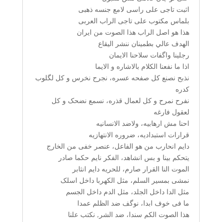
اثبت تاجی علی راسی لامع جنسه ذهبی
بلماس مکتوب علی تاجی الراب العربی
هذا هو اصل الراب هذا الصوت من ايران
الهدف عالي بطمینان ننشر الیقاع
رجلینا واگفات سلاحنا الایمان
اذا ما نفعنا الکلام بالاشاره و الایما
نذبح نصنع کل صفحه عسره، نجرح نخرس و کل لگلوب
کدره
نفرح نمرح و کل لعمال قذره، نسمع نضحک و کل
لعقول فارغه
احنا مش ارهابیه، ولاضد الانسانیه
قرارات استبدادیه، ضروره الانتهازیه
دایم انحارب من هو الفاعل، عنصر خفی من الخارج
یتحکم بینا و بس انشاهد، الفکر نایم حکما صادر
الموت النا القرار صارم، للحریه دایم انثابر
نمشی بمسیر السلم، مثل
الکهربا
داخل اسلک
مثل الدا داخل الجلد، مثل الدم داخل الجسم
ما فی خوف ابدا، نوگف ضد الظلم عمدا
هذا الصوت الکم سندا، ضد الشر, نکتب علنا