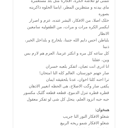
نتمنی لو تتلاشه الکره، افکارنا مثل بلد مستعمره
مای بیدنه و منتظرین المطر، ایامنا الحلوه ذاکرینه
بصوره
خلک اصلا، من الافکار، البشر عنده، عزم و اصرار
ایکسر الکره مرات و مرات، من الطفولیه سامعین
الانظار
بلباطن احس دایم الله جنبنا، بلخارج و بلداخل الخیر،
ذنبنا
کل ساعه کل مره و انکثر عزمنا، العزم هم لازم بس
وین، عقلنا
انا ادری انت تعبان، اتفکر بلعبه خسران
صار جهنم خوزستان، العالم کله النا امتحان!
ترا احنه کلنا اخوان، عدنا بلحقیقه ایمان
یکفی صار وگت الاصلاح، هی الحظه انغییر الاذهان
قطره قطره تنزل الدموع، قطعه قطعه گلبک مکسور
حبه حبه انزود العلم، ینحل کل شی لو تفکر معقول
همخوان:
شغلو الافکار النور النا جریب
شغلو الافکار شمو ریحه الربیع