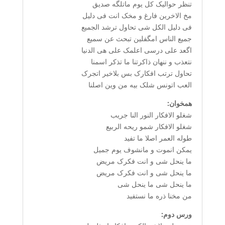
تنظر حوالیک کل یوم ماتلگه صدیق
مخ الاخرین فارغ و مخک انت فی دلیل
فی دلیل الکل شی تحاول ترشد الجمیع
جمیع الناس امگفلین تبحث عن سمیع
اگعد علی درسی اعلمک علی هی الدنیا
نتعذب و ننهان ذاکرتنا ما تذکر اسمنا
تحاول ترتب افکارک بس بلاخیر اتجرک
العب اتونس شلک بیه من وین اصلنا
همخوان:
شغلو الافکار النور النا جریب
شغلو الافکار شمو ریحه الربیع
طوله العمر اصلا ما تفید
یمکن انموت و مانشوف یوم جمیل
ما ینحل شی و انت فکرک مریض
ما ینحل شی و انت فکرک مریض
ما ینحل شی ما ینحل شی
من مخنا ذره ما نستفید
ورس دوم: