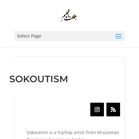
Select Page
SOKOUTISM
Sokoutism is a hiphop artist from Khuzestan