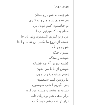
ورس دوم:
هم قِصه م شو یار دِبستان
هم تصمیم شیم من و تو کبری
تو حیاطمون کنیم غوغا، برپا
معلم بده ک میزنیم درجا
مِن و تو گذریم اقلیممون وِلی پابرجا
خسته از دروغ بیا بکنیم این نقاب و اَ جا
شهره فِرنگه
میدون جنگه
شیشه و سنگه
کشتنه دیوش آخ چه قشنگه
بنویس از ما با من بخون
تِموم دردتو میخرم بجون
بیا روشن کنیم شمعمون
پس بگیریم ا شب سهممون
دستِ تو مشت و مشته من گره
بزار ماهی شم تو دریای دلت
نزار تر شه چشم خوشگلت