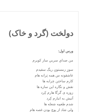
دولخت (گرد و خاک)
ورس اول:
من صدایِ سربیِ ساز کویرم
سوزِ زمستونِ ریگ سفیدم
عاشقونه س همه تِرانه هام
کارم ساختن خِرابه ها
نقش و نگاره این سازه ها
زوزه ی گرگا هارم کِرد
آتیش به انبارم کِرد
شدم طعمِه شعله ها
وِلی شاد از پوچ بودن غصه هام