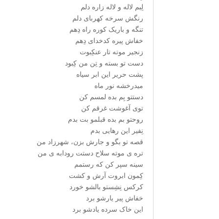
لِبم لاله و لاله زاره دلم
رنگش سرخه کهربای دلم
تنگه و باریک کوره راه دِهم
خفاش پیره کدخدای دِهم
زنجیر موته تار عنکِبوت
دست تو بسته و تِن من کِبود
پشت حریر این ابر سیاه
میدرخشه نور ماه
دستتو بِم بده لمسم کن
توی آغوشت غرقم کن
روحتو بم بده قبلمو بت بدم
نِفیر این رهایی بدم
قصه تو بگو و جارش بزن، شهرزاد من
تره ی موته سلاح دستت رودابه ی من
سینه سپر کن که رستمم
کِمون ابروت آرش و کشت
کرکس نِشِستو بالشو خورد
خفاش پیر یارشو برد
این خاک سرده یادشو برد