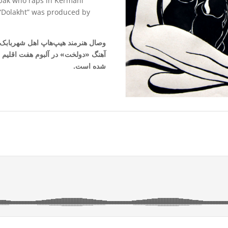
abak who raps in Kermani
ng “Dolakht” was produced by
وصال هنرمند هیپ‌هاپ اهل شهربابک ا
آهنگ «دولخت» در آلبوم هفت اقلیم 
شده است.